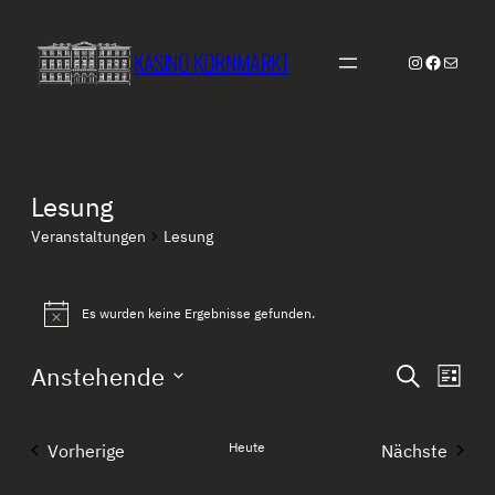
KASINO KORNMARKT
Instagram
Faceboo
E-Mail
Lesung
Veranstaltungen
Lesung
Veranstaltungen
Es wurden keine Ergebnisse gefunden.
Hinweis
Veranstal
Vera
Anstehende
Suche
Liste
Ansi
Suche
Datum
Navi
wählen.
und
Heute
Vorherige
Nächste
Ansichten
Veranstaltungen
Veranstal